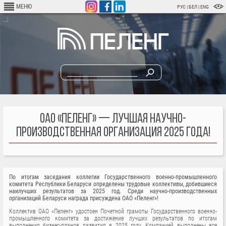
Перейти
МЕНЮ
РУС
|
БЕЛ
|
ENG
к
основному
содержанию
ОАО «ПЕЛЕНГ» — ЛУЧШАЯ НАУЧНО-
ПРОИЗВОДСТВЕННАЯ ОРГАНИЗАЦИЯ 2025 ГОДА!
По итогам заседания коллегии Государственного военно-промышленного
комитета Республики Беларуси определены трудовые коллективы, добившиеся
наилучших результатов за 2025 год. Среди научно-производственных
организаций Беларуси награда присуждена ОАО «Пеленг»!
Коллектив ОАО «Пеленг» удостоен Почетной грамоты Государственного военно-
промышленного комитета за достижение лучших результатов по итогам
выполнения бизнес-планов развития в 2025 году. Компанией выполнены все