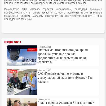
плановые показатели по экспорту, рентабельности и чистой прибыли.
Руководство ОАО «Пеленг» гордится коллективом, благодаря высокому
профессионализму и ответственности которого получены такие значимые
результаты. Спасибо каждому сотруднику за заслуженную награду — она
принадлежит всем нам!
ПОСЛЕДНИЕ НОВОСТИ
11 июня, 2026
Система мониторинга стационарная
Ареал-360 успешно прошла
предварительные испытания на КС
«Минская»
03 июня, 2026
ОАО «Пеленг» приняло участие в
международной выставке «Нефть и Газ
Каспия»
26 мая, 2026
Пеленг принял участие в 81-м заседании