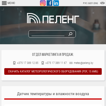
Перейти
МЕНЮ
РУС
|
БЕЛ
|
ENG
к
основному
содержанию
ОТДЕЛ МАРКЕТИНГА И ПРОДАЖ:
+375 17 389 12 85
+375 17 389 11 67
meteo@peleng.by
СКАЧАТЬ КАТАЛОГ МЕТЕОРОЛОГИЧЕСКОГО ОБОРУДОВАНИЯ (PDF, 13.6МБ)
Датчик температуры и влажности воздуха