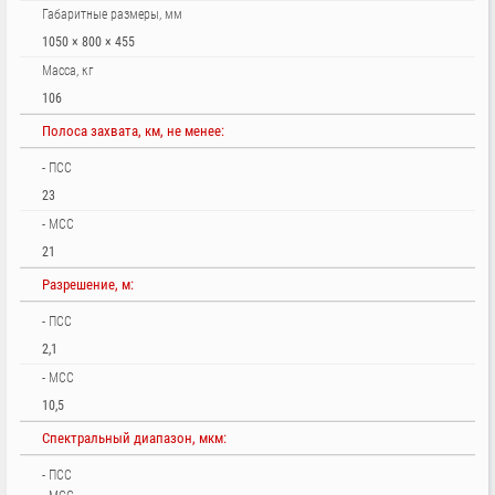
Габаритные размеры, мм
1050 × 800 × 455
Масса, кг
106
Полоса захвата, км, не менее:
- ПСС
23
- МСС
21
Разрешение, м:
- ПСС
2,1
- МСС
10,5
Спектральный диапазон, мкм:
- ПСС