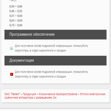
- МСС
0,54 ÷ 0,86
0,46 ÷ 0,52
0,51 ÷ 0,60
0,63 ÷ 0,69
0,75 ÷ 0,84
Программное обеспечение
Для получения более подробной информации, пожалуйста,
обратитесь в отдел маркетинга и продаж.
Документация
Для получения более подробной информации, пожалуйста,
обратитесь в отдел маркетинга и продаж.
СТРОКА
ОАО "Пеленг"
Продукция
Космическое приборостроение
Оптико-электронная
съёмочная аппаратура с разрешением 2м
НАВИГАЦИИ