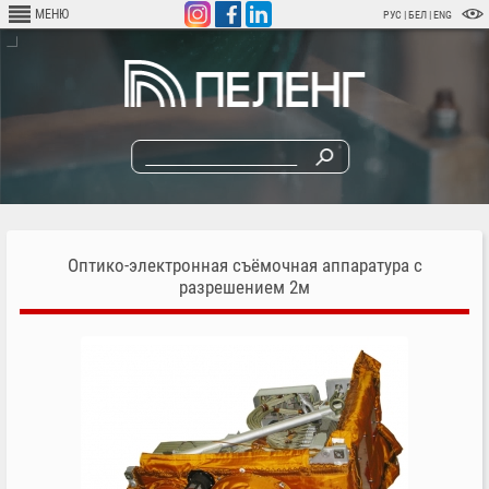
Перейти
МЕНЮ
РУС
|
БЕЛ
|
ENG
к
основному
содержанию
Оптико-электронная съёмочная аппаратура с
разрешением 2м