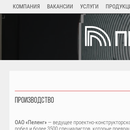
Перейти
ОСНОВНАЯ
КОМПАНИЯ
ВАКАНСИИ
УСЛУГИ
ПРОДУКЦ
к
НАВИГАЦИЯ
основному
содержанию
ПРОИЗВОДСТВО
ОАО «Пеленг»
— ведущее проектно-конструкторско
побед и более 3500 специалистов, которые превр