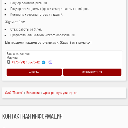
Подбор режимов резания.
Подбор необходимых фрез и измерительных приборов.
Контроль качества готовых изделий.
Ждем от Вас:
Стаж работы от 3 лет;
Профессионально-технического образование.
Мы гордимся нашими сотрудниками. Ждём Вас в команду!
Ваш специалист:
Марина
+375 (29) 136-75-42
АНКЕТА
ОТКЛИКНУТЬСЯ
СТРОКА
ОАО "Пеленг"
Вакансии
Фрезеровщик-универсал
НАВИГАЦИИ
КОНТАКТНАЯ ИНФОРМАЦИЯ