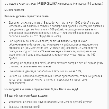
Мы ищем в нашу команду
ФРЕЗЕРОВЩИКА-универсала
(универсал 5-6 разряды)
Мы предлагаем:
Высокий уровень заработной платы
Дополнительные выплаты: 13 заработная плата –
от 1500
рублей и выше,
материальная помощь к отпуску в размере
300
рублей, 2 ежегодные премии к
праздничным датам Компании –
500
рублей, иногородним оказывается
финансовая поддержка при съеме жилья –
200
рублей, надбавка за стаж
работы в Компании
от 100
рублей в месяц;
Расширенный социальный пакет, включая
полное медицинское
обслуживание
в базовом мед. учреждении + добровольное медицинское
страхование (коммерческие мед. учреждения), спортивные мероприятия,
поездки выходного дня -
50% компенсация стоимости
, корпоративные
мероприятия 4 раза в год, подарок к новому году – сертификат на
100
рублей;
Новогодние подарки для детей, оплата детского лагеря в летний период (
90%
стоимости оплачивает компания
);
Ежегодная индексация заработной платы минимум
на 10%
;
Работа на новейшем оборудовании, чистое производство, отличные условия
труда: душ, гардероб, комната приема пищи, кафе на территории
производства;
Мы гордимся нашими сотрудниками. Ждём Вас в команду!
В Ваши обязанности будет входить:
Фрезерование сложных крупногабаритных и мелких деталей и узлов.
Выверка приспособлений.