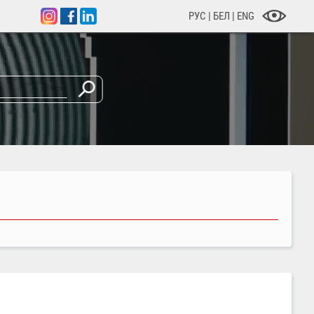
РУС
|
БЕЛ
|
ENG