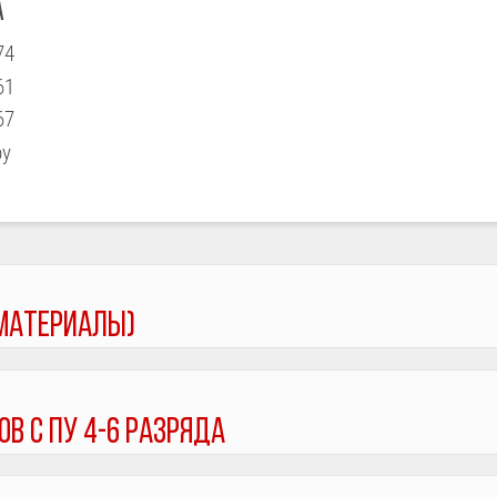
А
74
61
67
by
материалы)
в с ПУ 4-6 разряда